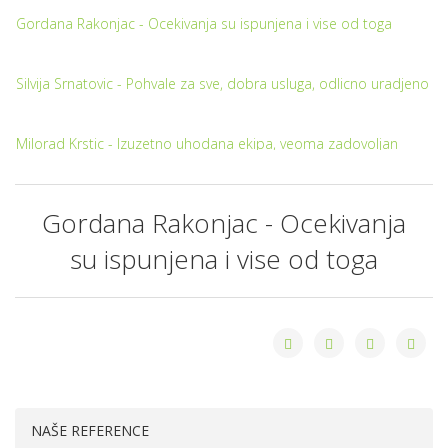
Gordana Rakonjac - Ocekivanja su ispunjena i vise od toga
Silvija Srnatovic - Pohvale za sve, dobra usluga, odlicno uradjeno
Milorad Krstic - Izuzetno uhodana ekipa, veoma zadovoljan
uslugom
Dijana Radovic - Fantastican i profesionalan pristup poslu
Gordana Rakonjac - Ocekivanja
su ispunjena i vise od toga
Nadja Vasiljevic - Uvezbana ekipa koja efikasno radi svoj posao
Aleksandar Ilic - Brzo i efikasno, sve preporuke
Ljiljana Krstic - Odusevljena sam sistematicnoscu rada
NAŠE REFERENCE