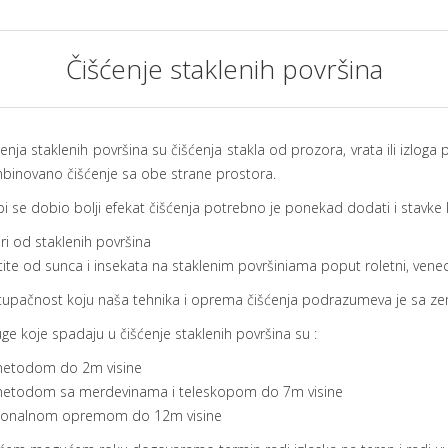
Čišćenje staklenih površina
enja staklenih površina su čišćenja stakla od prozora, vrata ili izloga 
binovano čišćenje sa obe strane prostora.
i se dobio bolji efekat čišćenja potrebno je ponekad dodati i stavke k
ri od staklenih površina
ite od sunca i insekata na staklenim površiniama poput roletni, vene
stupačnost koju naša tehnika i oprema čišćenja podrazumeva je sa zem
ge koje spadaju u čišćenje staklenih površina su :
 metodom do 2m visine
m metodom sa merdevinama i teleskopom do 7m visine
fesionalnom opremom do 12m visine