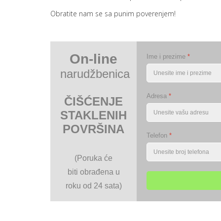
Obratite nam se sa punim poverenjem!
On-line
Ime i prezime
*
narudžbenica
Adresa
*
ČIŠĆENJE
STAKLENIH
POVRŠINA
Telefon
*
(Poruka će
biti
obrađena u
roku
od 24 sata)