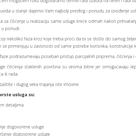
raćem mogućem roku dogovaramo termin radi izlaska na teren i radi uv
uvida u stanje dajemo Vam najbolji predlog i ponudu za izvođenje usl
pa za čišćenje u realizaciju same usluge kreće odmah nakon prihvat
e u ponudi.
toji nekoliko faza kroz koje treba proći da bi se došlo do samog želj
e se primenjuju u zavisnosti od same potrebe korisnika, konstrukcije 
 faze podrazumevaju poseban pristup parcijalnih priprema, čišćenja i 
uge čišćenja staklenih površina su veoma bitne jer omogućavaju lep
ta ili rada.
 zaštite i dugog veka trajanja iste imovine.
vrste usluga su:
im detaljima
nje dogovorene usluge
ršenje dogovorene usluge