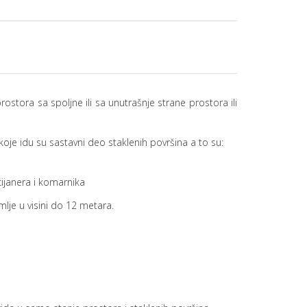
prostora sa spoljne ili sa unutrašnje strane prostora ili
oje idu su sastavni deo staklenih površina a to su:
cijanera i komarnika
lje u visini do 12 metara.