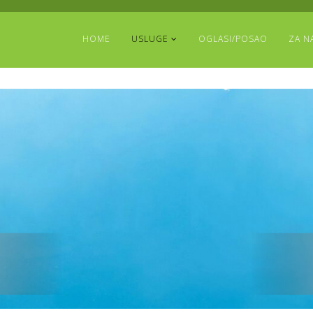
HOME
USLUGE
OGLASI/POSAO
ZA N