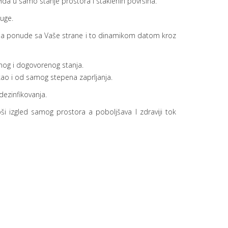
ida u samo stanje prostora i staklenih površina.
uge.
anja ponude sa Vaše strane i to dinamikom datom kroz
enog i dogovorenog stanja.
kao i od samog stepena zaprljanja.
dezinfikovanja.
ši izgled samog prostora a poboljšava I zdraviji tok