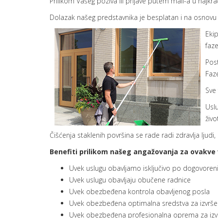
Prilikom Vašeg poziva ili prijave putem mail-a u najk
Dolazak našeg predstavnika je besplatan i na osnovu 
Eki
faz
Pos
Faz
Sve
Usl
živo
Čišćenja staklenih površina se rade radi zdravlja ljudi,
Benefiti prilikom našeg angažovanja za ovakve 
Uvek uslugu obavljamo isključivo po dogovoren
Uvek uslugu obavljaju obučene radnice
Uvek obezbeđena kontrola obavljenog posla
Uvek obezbeđena optimalna sredstva za izvrše
Uvek obezbeđena profesionalna oprema za izv